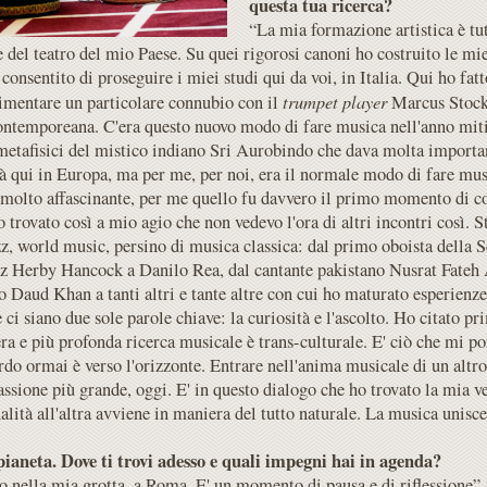
questa tua ricerca?
“La mia formazione artistica è tut
e del teatro del mio Paese. Su quei rigorosi canoni ho costruito le m
consentito di proseguire i miei studi qui da voi, in Italia. Qui ho fat
trumpet player
rimentare un particolare connubio con il
Marcus Stockh
ontemporeana. C'era questo nuovo modo di fare musica nell'anno miti
i metafisici del mistico indiano Sri Aurobindo che dava molta importa
à qui in Europa, ma per me, per noi, era il normale modo di fare mu
molto affascinante, per me quello fu davvero il primo momento di co
 trovato così a mio agio che non vedevo l'ora di altri incontri così. 
azz, world music, persino di musica classica: dal primo oboista della 
zz Herby Hancock a Danilo Rea, dal cantante pakistano Nusrat Fateh 
Daud Khan a tanti altri e tante altre con cui ho maturato esperienze 
 ci siano due sole parole chiave: la curiosità e l'ascolto. Ho citato p
ra e più profonda ricerca musicale è trans-culturale. E' ciò che mi po
rdo ormai è verso l'orizzonte. Entrare nell'anima musicale di un alt
assione più grande, oggi. E' in questo dialogo che ho trovato la mia v
alità all'altra avviene in maniera del tutto naturale. La musica unisc
 pianeta. Dove ti trovi adesso e quali impegni hai in agenda?
vo nella mia grotta, a Roma. E' un momento di pausa e di riflessione”.