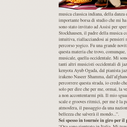
musica classica indiana, della danza 
importante borsa di studio che mi ha 
sono stato invitato ad Assisi per spe
Stockhausen, il padre della musica c
intuitiva, riallacciandosi ai pensier
percorso yogico. Fu una grande novit
questa materia che trovo, comunque, 
musicale, quella occidentale. Mi sono
tanti altri musicisti occidentali di j
kenyota Ayub Ogada, dal pianista ja
irakeno Naseer Shamma, dall'afghano 
percorrere questa strada, io credo che
solo per dire che per me, ormai, la ve
a non accontentarmi più. Il mio sgua
scale e grooves ritmici, per me è la p
atmosfera, il passaggio da una nazion
bellezza che salverà il mondo...”.
Sei spesso in tournée in giro per il
“Ora sono rientrato in Italia. Mi tro