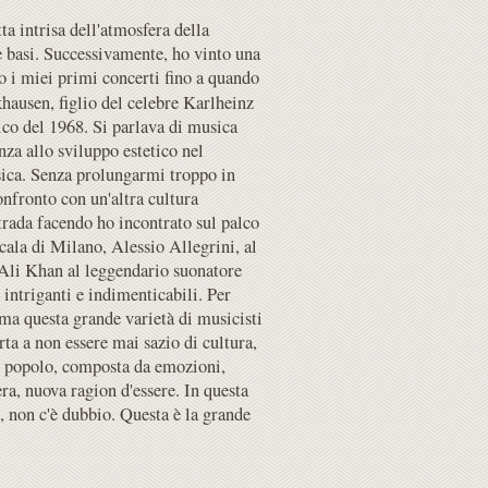
ta intrisa dell'atmosfera della
ie basi. Successivamente, ho vinto una
to i miei primi concerti fino a quando
ausen, figlio del celebre Karlheinz
co del 1968. Si parlava di musica
nza allo sviluppo estetico nel
sica. Senza prolungarmi troppo in
nfronto con un'altra cultura
Strada facendo ho incontrato sul palco
Scala di Milano, Alessio Allegrini, al
Ali Khan al leggendario suonatore
intriganti e indimenticabili. Per
rima questa grande varietà di musicisti
rta a non essere mai sazio di cultura,
ro popolo, composta da emozioni,
era, nuova ragion d'essere. In questa
e, non c'è dubbio. Questa è la grande