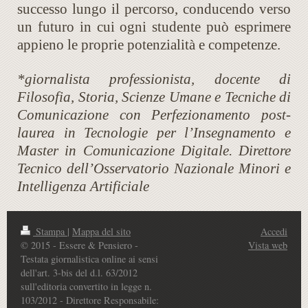
successo lungo il percorso, conducendo verso
un futuro in cui ogni studente può esprimere
appieno le proprie potenzialità e competenze.
*giornalista professionista, docente di
Filosofia, Storia, Scienze Umane e Tecniche di
Comunicazione con Perfezionamento post-
laurea in Tecnologie per l’Insegnamento e
Master in Comunicazione Digitale. Direttore
Tecnico dell’Osservatorio Nazionale Minori e
Intelligenza Artificiale
Stampa
|
Mappa del sito
Accedi
© 2015 - Essere & Pensiero -
Vista web
Testata giornalistica online ai sensi
dell'art. 3-bis del d.l. 63/2012
sull'editoria convertito in legge n.
103/2012 - Direttore Responsabile: