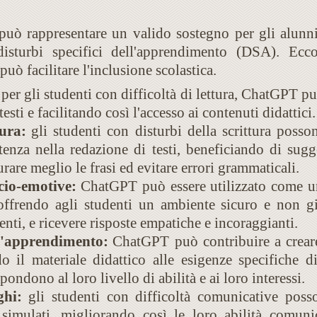
ò rappresentare un valido sostegno per gli alunni 
disturbi specifici dell'apprendimento (DSA). Ecc
uò facilitare l'inclusione scolastica.
per gli studenti con difficoltà di lettura, ChatGPT pu
esti e facilitando così l'accesso ai contenuti didattici.
tura:
gli studenti con disturbi della scrittura pos
tenza nella redazione di testi, beneficiando di sug
urare meglio le frasi ed evitare errori grammaticali.
cio-emotive:
ChatGPT può essere utilizzato come u
 offrendo agli studenti un ambiente sicuro e non g
enti, e ricevere risposte empatiche e incoraggianti.
ll'apprendimento:
ChatGPT può contribuire a crear
do il materiale didattico alle esigenze specifiche 
spondono al loro livello di abilità e ai loro interessi.
ghi:
gli studenti con difficoltà comunicative pos
i simulati, migliorando così le loro abilità comun