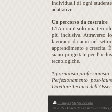
individuali di ogni student
adattative.
Un percorso da costruire
L'IA non è solo una tecnol
più inclusiva. Attraverso l
lavorano da anni nel settor
apprendimento e crescita. È
siano progettate per l'incl
tecnologiche.
*giornalista professionista
Perfezionamento post-lau
Direttore Tecnico dell’Osser
Stampa
|
Mappa del sito
© 2015 - Essere & Pensiero - Testata giorna