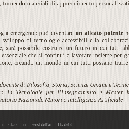
e, fornendo materiali di apprendimento personalizzati
ogia emergente; può diventare
un alleato potente
ne
o sviluppo di tecnologie accessibili e la collabora
e, sarà possibile costruire un futuro in cui tutti a
 essenziale che si continui a lavorare insieme per ga
usione, creando un mondo in cui tutti possano trarre
, docente di Filosofia, Storia, Scienze Umane e Tecn
rea in Tecnologie per l’Insegnamento e Master i
vatorio Nazionale Minori e Intelligenza Artificiale
listica online ai sensi dell'art. 3-bis del d.l.