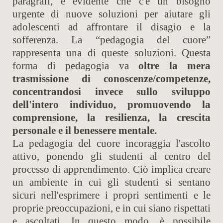
paragrafi, è evidente che c'è un bisogno
urgente di nuove soluzioni per aiutare gli
adolescenti ad affrontare il disagio e la
sofferenza. La “pedagogia del cuore”
rappresenta una di queste soluzioni. Questa
forma di pedagogia va
oltre la mera
trasmissione di conoscenze/competenze,
concentrandosi invece sullo sviluppo
dell'intero individuo, promuovendo la
comprensione, la resilienza, la crescita
personale e il benessere mentale.
La pedagogia del cuore incoraggia l'ascolto
attivo, ponendo gli studenti al centro del
processo di apprendimento. Ciò implica creare
un ambiente in cui gli studenti si sentano
sicuri nell'esprimere i propri sentimenti e le
proprie preoccupazioni, e in cui siano rispettati
e ascoltati. In questo modo, è possibile