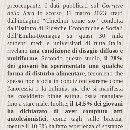
preoccupante. I dati pubblicati sul
Corriere
della Sera
lo scorso 31 marzo 2023, tratti
dall'indagine “Chiedimi come sto” condotta
dall’Istituto di Ricerche Economiche e Sociali
dell’Emilia-Romagna su quasi 30 mila
studenti medi e universitari di tutta Italia,
rivelano
una condizione di disagio diffuso e
multiforme.
Secondo questo studio,
il 28%
dei giovani ha sperimentato una qualche
forma di disturbo alimentare
, fenomeno che
spesso non sfocia in condizioni estreme come
l'anoressia o la bulimia, ma che si manifesta
nel cosiddetto binge eating, ossia mangiare
fino a stare male. Inoltre,
il 14,5% dei giovani
ha dichiarato di aver compiuto atti
autolesionistici
, come tagli sulle braccia,
mentre il 10,3% ha fatto esperienza di sostanze