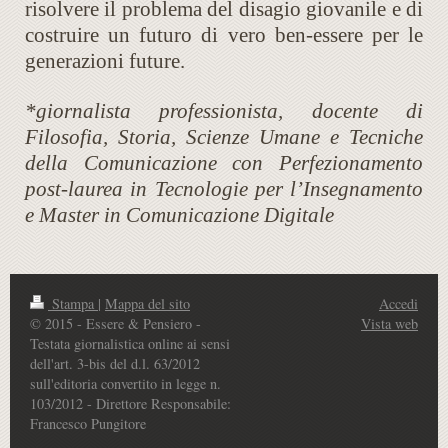
risolvere il problema del disagio giovanile e di
costruire un futuro di vero ben-essere per le
generazioni future.
*giornalista professionista, docente di
Filosofia, Storia, Scienze Umane e Tecniche
della Comunicazione con Perfezionamento
post-laurea in Tecnologie per l’Insegnamento
e Master in Comunicazione Digitale
Stampa
|
Mappa del sito
Accedi
© 2015 - Essere & Pensiero -
Vista web
Testata giornalistica online ai sensi
dell'art. 3-bis del d.l. 63/2012
sull'editoria convertito in legge n.
103/2012 - Direttore Responsabile:
Francesco Pungitore