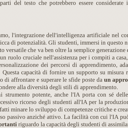
 parti del testo che potrebbero essere considerate 
amo, l'integrazione dell'intelligenza artificiale nel 
ricca di potenzialità. Gli studenti, immersi in quest
 versatile che va ben oltre la semplice generazione d
ruolo cruciale nell'assistenza per i compiti a casa,
personalizzazione dei percorsi di apprendimento, adat
e. Questa capacità di fornire un supporto su misura 
 di affrontare e superare le sfide poste da
un approc
ondere alla diversità degli stili di apprendimento.
i strumento potente, anche l'IA porta con sé delle 
essivo ricorso degli studenti all'IA per la produzion
atti minare lo sviluppo di competenze critiche e cre
o passivo anziché attivo. La facilità con cui l'IA pu
ortanti
riguardo la capacità degli studenti di assimila