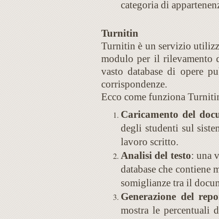
categoria di appartenen
Turnitin
Turnitin è un servizio utiliz
modulo per il rilevamento d
vasto database di opere pub
corrispondenze.
Ecco come funziona Turniti
Caricamento del doc
degli studenti sul siste
lavoro scritto.
Analisi del testo
: una 
database che contiene m
somiglianze tra il docum
Generazione del repor
mostra le percentuali d