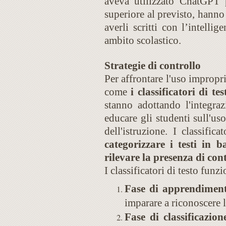
aveva utilizzato ChatGPT pe
superiore al previsto, hann
averli scritti con l’intelli
ambito scolastico.
Strategie di controllo
Per affrontare l'uso improprio
come
i classificatori di tes
stanno adottando l'integraz
educare gli studenti sull'uso
dell'istruzione. I classifi
categorizzare i testi in 
rilevare la presenza di cont
I classificatori di testo funz
Fase di apprendimen
imparare a riconoscere le
Fase di classificazion