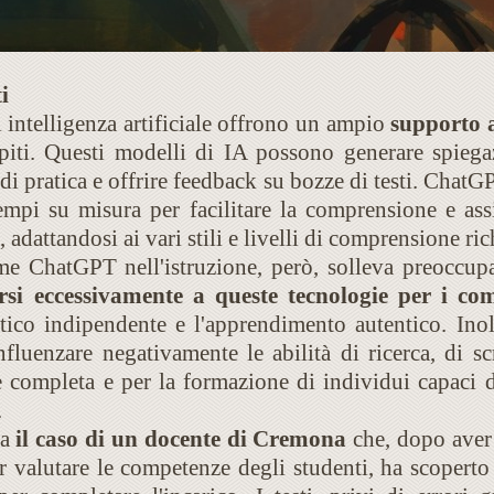
i
 intelligenza artificiale offrono un ampio
supporto a
piti. Questi modelli di IA possono generare spiegaz
di pratica e offrire feedback su bozze di testi. ChatGP
empi su misura per facilitare la comprensione e assi
, adattandosi ai vari stili e livelli di comprensione ric
e ChatGPT nell'istruzione, però, solleva preoccupaz
arsi eccessivamente a queste tecnologie per i com
tico indipendente e l'apprendimento autentico. Inol
nfluenzare negativamente le abilità di ricerca, di sc
e completa e per la formazione di individui capaci d
.
ia
il caso di un docente di Cremona
che, dopo aver
valutare le competenze degli studenti, ha scoperto 