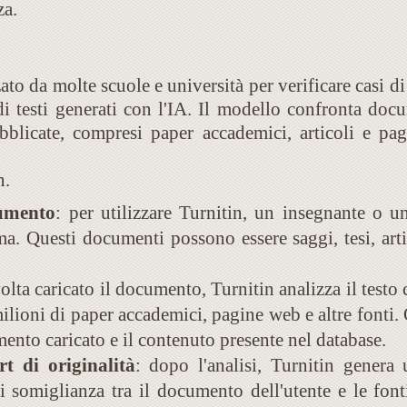
za.
zato da molte scuole e università per verificare casi 
i testi generati con l'IA. Il modello confronta doc
blicate, compresi paper accademici, articoli e pag
n.
umento
: per utilizzare Turnitin, un insegnante o u
ma. Questi documenti possono essere saggi, tesi, artic
volta caricato il documento, Turnitin analizza il test
ilioni di paper accademici, pagine web e altre fonti. 
ento caricato e il contenuto presente nel database.
t di originalità
: dopo l'analisi, Turnitin genera 
i somiglianza tra il documento dell'utente e le font