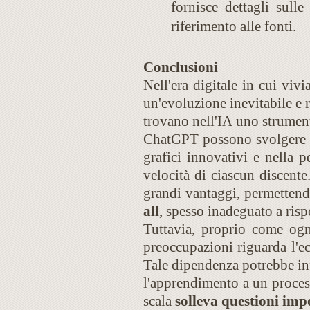
fornisce dettagli sulle
riferimento alle fonti.
Conclusioni
Nell'era digitale in cui vivi
un'evoluzione inevitabile e 
trovano nell'IA uno strumento
ChatGPT possono svolgere un 
grafici innovativi e nella 
velocità di ciascun discent
grandi vantaggi, permettendo
all
, spesso inadeguato a risp
Tuttavia, proprio come ogn
preoccupazioni riguarda l'ecc
Tale dipendenza potrebbe inf
l'apprendimento a un process
scala
solleva questioni imp