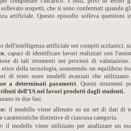
r completare l'incarico. I testi, privi di errori 
o sollevato sospetti, che si sono confermati quando g
genza artificiale. Questo episodio solleva questioni i
 dell'intelligenza artificiale nei compiti scolastici, 
to
, capaci di identificare lavori realizzati con l'assis
ione di tali strumenti nei processi di valutazione
 etico della tecnologia, sostenendo un equilibrio tra
catori di testo sono modelli avanzati che utilizzan
base a determinati parametri
. Questi strumenti p
ributi dell’IA nei lavori prodotti dagli studenti.
ionano in due fasi.
to:
il modello viene allenato su un set di dati di t
 caratteristiche distintive di ciascuna categoria.
e:
il modello viene utilizzato per analizzare un nu