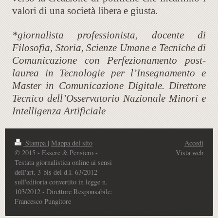
valori di una società libera e giusta.
*giornalista professionista, docente di
Filosofia, Storia, Scienze Umane e Tecniche di
Comunicazione con Perfezionamento post-
laurea in Tecnologie per l’Insegnamento e
Master in Comunicazione Digitale. Direttore
Tecnico dell’Osservatorio Nazionale Minori e
Intelligenza Artificiale
Stampa
|
Mappa del sito
Accedi
© 2015 - Essere & Pensiero -
Vista web
Testata giornalistica online ai sensi
dell'art. 3-bis del d.l. 63/2012
sull'editoria convertito in legge n.
103/2012 - Direttore Responsabile:
Francesco Pungitore