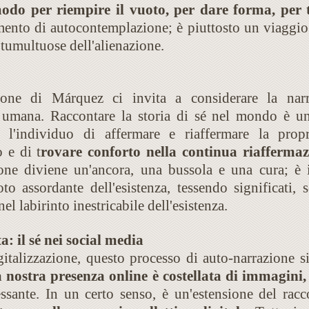
odo per riempire il vuoto, per dare forma, per 
ento di autocontemplazione; è piuttosto un viaggio
 tumultuose dell'alienazione.
azione di Márquez ci invita a considerare la na
a umana. Raccontare la storia di sé nel mondo è un
l'individuo di affermare e riaffermare la propr
 e di t
rovare conforto nella continua riaffermaz
ione diviene un'ancora, una bussola e una cura; è i
to assordante dell'esistenza, tessendo significati, 
nel labirinto inestricabile dell'esistenza.
 il sé nei social media
gitalizzazione, questo processo di auto-narrazione s
 nostra presenza online è costellata di immagini,
ssante. In un certo senso, è un'estensione del rac