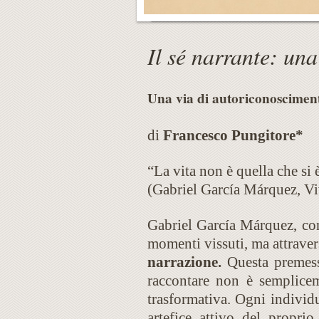
Il sé narrante: una
Una via di autoriconoscimen
di
Francesco Pungitore*
“La vita non è quella che si 
(Gabriel García Márquez, Viv
Gabriel García Márquez, con 
momenti vissuti, ma attraver
narrazione.
Questa premessa
raccontare non è semplicem
trasformativa. Ogni individu
artefice attivo del propri