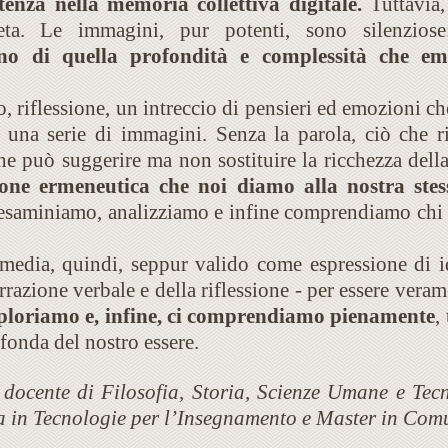
tenza nella memoria collettiva digitale.
Tuttavia,
leta. Le immagini, pur potenti, sono silenzios
o di quella profondità e complessità che emer
, riflessione, un intreccio di pensieri ed emozioni ch
una serie di immagini. Senza la parola, ciò che r
he può suggerire ma non sostituire la ricchezza della
ione ermeneutica che noi diamo alla nostra ste
e esaminiamo, analizziamo e infine comprendiamo chi
 media, quindi, seppur valido come espressione di id
rrazione verbale e della riflessione - per essere ver
sploriamo e, infine, ci comprendiamo pienamente
,
fonda del nostro essere.
a, docente di Filosofia, Storia, Scienze Umane e Te
a in Tecnologie per l’Insegnamento e Master in Com