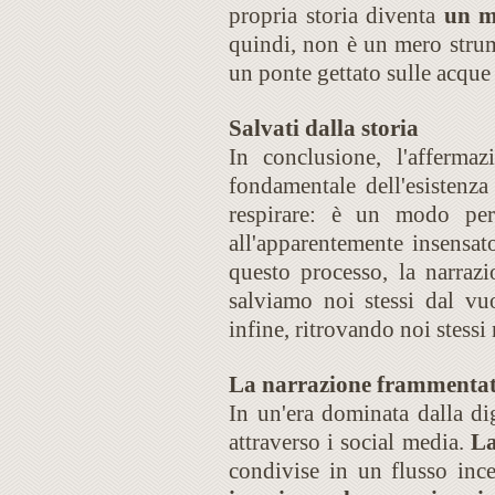
propria storia diventa
un m
quindi, non è un mero strum
un ponte gettato sulle acque
Salvati dalla storia
In conclusione, l'afferm
fondamentale dell'esistenz
respirare: è un modo per 
all'apparentemente insensato
questo processo, la narraz
salviamo noi stessi dal vuo
infine, ritrovando noi stessi 
La narrazione frammentata:
In un'era dominata dalla di
attraverso i social media.
La
condivise in un flusso ince