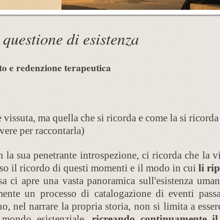
 questione di esistenza
to e redenzione terapeutica
è vissuta, ma quella che si ricorda e come la si ricorda
ere per raccontarla)
la sua penetrante introspezione, ci ricorda che la vi
so il ricordo di questi momenti e il modo in cui
li r
 ci apre una vasta panoramica sull'esistenza umana
ente un processo di catalogazione di eventi passa
o, nel narrare la propria storia, non si limita a esse
o mondo esistenziale,
ricreando continuamente il