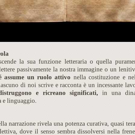
rola
scende la sua funzione letteraria o quella puram
lettere passivamente la nostra immagine o un lenitivo 
sé assume un ruolo attivo
nella costituzione e nel
ciascuno di noi scrive e racconta è un incessante lav
istruggono e ricreano significati,
in una dinam
a e linguaggio.
lla narrazione rivela una potenza curativa, quasi ter
llettiva, dove il senso sembra dissolversi nella frene