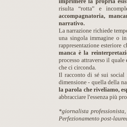
imprimere la propria esis
risulta “rotta” e incomp
accompagnatoria, mancan
narrativo.
La narrazione richiede tempo
una singola immagine o in 
rappresentazione esteriore c
manca è la reinterpretaz
processo attraverso il qual
che ci circonda.
Il racconto di sé sui social
dimensione - quella della na
la parola che riveliamo, e
abbracciare l'essenza più pro
*giornalista professionist
Perfezionamento post-laure