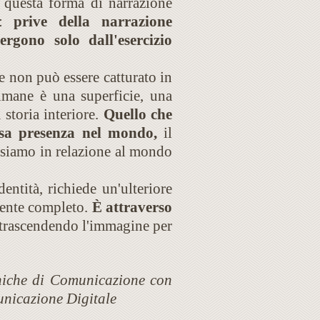
 questa forma di narrazione
e:
prive della narrazione
gono solo dall'esercizio
e non può essere catturato in
imane è una superficie, una
 storia interiore.
Quello che
ssa presenza nel mondo,
il
 siamo in relazione al mondo
entità, richiede un'ulteriore
amente completo.
È attraverso
 trascendendo l'immagine per
cniche di Comunicazione con
unicazione Digitale