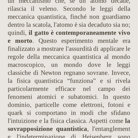
un meccanismo che, se un atomo decade,
rilascia il veleno. Secondo le leggi della
meccanica quantistica, finché non guardiamo
dentro la scatola, l'atomo è sia decaduto sia no;
quindi,
il gatto è contemporaneamente vivo
e morto
. Questo esperimento mentale era
finalizzato a mostrare l'assurdità di applicare le
regole della meccanica quantistica al mondo
macroscopico, un mondo dove le leggi
classiche di Newton regnano sovrane. Invece,
la fisica quantistica “funziona” e si rivela
particolarmente efficace nel campo dei
fenomeni atomici e subatomici. In questo
dominio, particelle come elettroni, fotoni e
quark si comportano in modi che sfidano
l'intuizione e la fisica classica. Aspetti come
la
sovrapposizione quantistica
, l'entanglement
e l'indeterminazione di Heisenberg sono