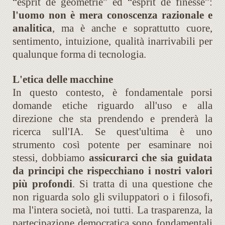
“esprit de géométrie” ed “esprit de finesse”:
l'uomo non è mera conoscenza razionale e
analitica
, ma è anche e soprattutto cuore,
sentimento, intuizione, qualità inarrivabili per
qualunque forma di tecnologia.
L'etica delle macchine
In questo contesto, è fondamentale porsi
domande etiche riguardo all'uso e alla
direzione che sta prendendo e prenderà la
ricerca sull'IA. Se quest'ultima è uno
strumento così potente per esaminare noi
stessi, dobbiamo
assicurarci che sia guidata
da principi che rispecchiano i nostri valori
più profondi
. Si tratta di una questione che
non riguarda solo gli sviluppatori o i filosofi,
ma l'intera società, noi tutti. La trasparenza, la
partecipazione democratica sono fondamentali