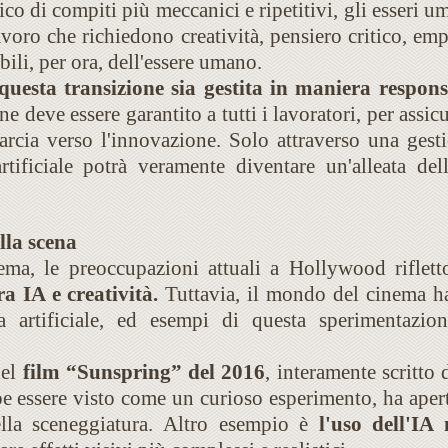
arico di compiti più meccanici e ripetitivi, gli esseri 
avoro che richiedono creatività, pensiero critico, empa
ili, per ora, dell'essere umano.
questa transizione sia gestita in maniera respons
ne deve essere garantito a tutti i lavoratori, per assi
arcia verso l'innovazione. Solo attraverso una gest
 artificiale potrà veramente diventare un'alleata de
ulla scena
ma, le preoccupazioni attuali a Hollywood rifle
ra IA e creatività.
Tuttavia, il mondo del cinema ha 
enza artificiale, ed esempi di questa sperimentaz
del
film “Sunspring” del 2016
, interamente scritto
bbe essere visto come un curioso esperimento, ha aper
ella sceneggiatura. Altro esempio è
l'uso dell'IA