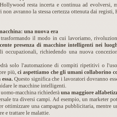
 Hollywood resta incerta e continua ad evolversi, m
 non avranno la stessa certezza ottenuta dai registi,
-macchina: una nuova era
ta trasformando il modo in cui lavoriamo, rivoluzion
cente presenza di macchine intelligenti nei luog
uoli occupazionali, richiedendo una nuova concezio
drà solo l'automazione di compiti ripetitivi o l'uso
pre più,
ci aspettiamo che gli umani collaborino co
 essa.
Questo significa che i lavoratori dovranno ess
guidare le macchine intelligenti.
ne uomo-macchina richiederà
una maggiore alfabetizz
versale tra diversi campi. Ad esempio, un marketer p
er ottimizzare una campagna pubblicitaria, mentre u
e e trattare le malattie.