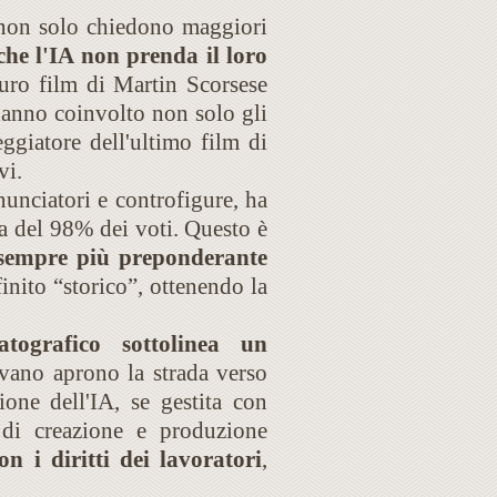
 non solo chiedono maggiori
che l'IA non prenda il loro
turo film di Martin Scorsese
hanno coinvolto non solo gli
giatore dell'ultimo film di
vi.
nunciatori e controfigure, ha
a del 98% dei voti. Questo è
sempre più preponderante
inito “storico”, ottenendo la
matografico sottolinea un
vano aprono la strada verso
ione dell'IA, se gestita con
 di creazione e produzione
n i diritti dei lavoratori
,