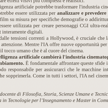
are effetti visivi più complessi e realistici.
ligenza artificiale potrebbe trasformare l'industria c
trebbe essere utilizzata per
analizzare e prevedere 
film su misura per specifiche demografie o addirittur
ssere utilizzata per creare personaggi CGI ultra-real
t interamente digitali.
alle tensioni correnti a Hollywood, è cruciale che l
n attenzione. Mentre l'IA offre nuove opportunità per 
il tocco umano che è al cuore del cinema.
elligenza artificiale cambierà l'industria cinematog
mbiamento.
È fondamentale affrontare queste sfide 
odo responsabile per assicurarci che le macchine inte
he sopprimerla. Come in tutti i settori, l'IA nel cine
, docente di Filosofia, Storia, Scienze Umane e Tecn
a in Tecnologie per l’Insegnamento e Master in Com