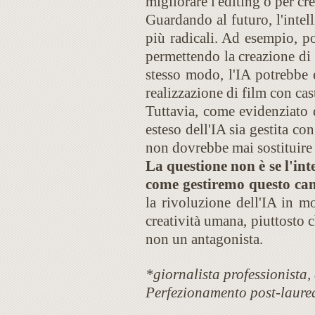
migliorare l'editing o per cre
Guardando al futuro, l'intel
più radicali. Ad esempio, po
permettendo la creazione di 
stesso modo, l'IA potrebbe e
realizzazione di film con cas
Tuttavia, come evidenziato d
esteso dell'IA sia gestita co
non dovrebbe mai sostituire 
La questione non è se l'int
come gestiremo questo ca
la rivoluzione dell'IA in m
creatività umana, piuttosto c
non un antagonista.
*giornalista professionista
Perfezionamento post-laure