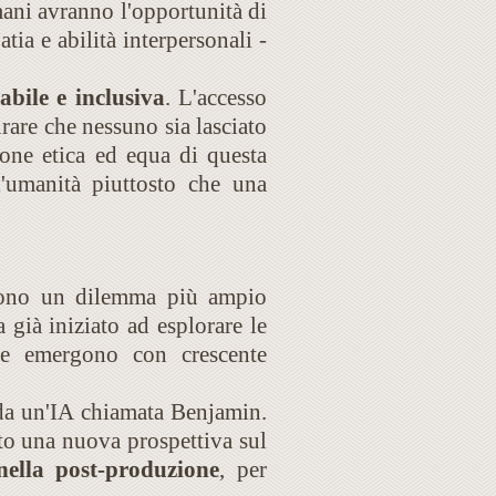
umani avranno l'opportunità di
tia e abilità interpersonali -
abile e inclusiva
. L'accesso
curare che nessuno sia lasciato
ione etica ed equa di questa
ll'umanità piuttosto che una
ttono un dilemma più ampio
già iniziato ad esplorare le
ione emergono con crescente
 da un'IA chiamata Benjamin.
to una nuova prospettiva sul
 nella post-produzione
, per