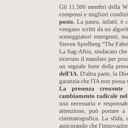
Gli 11.500 membri della Wr
compensi e migliori condizi
posto.
La paura, infatti, è 
vengano scritti da un algor
sceneggiatori emergenti, m
Steven Spielberg “The Fabel
La Sag-Aftra, sindacato che 
ricevuto il mandato per pro
un segnale forte della preo
dell'IA.
D'altra parte, la Di
garanzia che l'IA non possa 
La presenza crescente de
cambiamento radicale nel
una necessaria e responsabi
attenzione, può portare a
cinematografica. La sfida, 
assicurando che l'innovazion