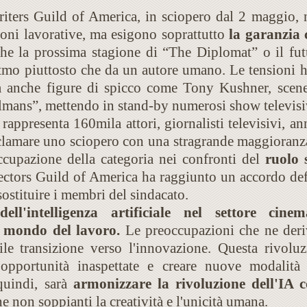
iters Guild of America, in sciopero dal 2 maggio,
oni lavorative, ma esigono soprattutto
la garanzia 
che la prossima stagione di “The Diplomat” o il fu
itmo piuttosto che da un autore umano. Le tensioni 
a anche figure di spicco come Tony Kushner, sceneg
mans”, mettendo in stand-by numerosi show televisi
rappresenta 160mila attori, giornalisti televisivi, an
clamare uno sciopero con una stragrande maggioranz
ccupazione della categoria nei confronti del
ruolo 
rectors Guild of America ha raggiunto un accordo def
sostituire i membri del sindacato.
ll'intelligenza artificiale nel settore cine
 mondo del lavoro.
Le preoccupazioni che ne deri
le transizione verso l'innovazione. Questa rivoluz
 opportunità inaspettate e creare nuove modalità
quindi, sarà
armonizzare la rivoluzione dell'IA co
e non soppianti la creatività e l'unicità umana.