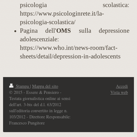
psicologia scolastica:
https://www.psicologinrete.it/la-
psicologia-scolastica/
Pagina dell'
OMS
sulla depressione
adolescenziale:
https://www.who.int/news-room/fact-
sheets/detail/depression-in-adolescents
Stampa
|
Mappa del sito
Accedi
© 2015 - Essere & Pensiero -
Vista web
Testata giornalistica online ai sensi
dell'art. 3-bis del d.l. 63/2012
sull'editoria convertito in legge n.
103/2012 - Direttore Responsabile:
Francesco Pungitore