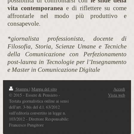
possibilità di confrontarsi con
le sfide della
vita contemporanea
e di riflettere su come
affrontarle nel modo più produttivo e
consapevole.
*giornalista professionista, docente di
Filosofia, Storia, Scienze Umane e Tecniche
della Comunicazione con Perfezionamento
post-laurea in Tecnologie per l’Insegnamento
e Master in Comunicazione Digitale
Stampa
|
Mappa del sito
Accedi
© 2015 - Essere & Pensiero -
Vista web
Testata giornalistica online ai sensi
dell'art. 3-bis del d.l. 63/2012
sull'editoria convertito in legge n.
103/2012 - Direttore Responsabile:
Francesco Pungitore