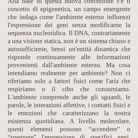
Alla base di questa nuova concezione c'è il
concetto di epigenetica, un campo emergente
che indaga come l'ambiente esterno influenzi
l'espressione dei geni senza modificarne la
sequenza nucleotidica. Il DNA, contrariamente
a una visione statica, non è un sistema chiuso e
autosufficiente, bensì un'entità dinamica che
risponde continuamente alle informazioni
provenienti dall'ambiente esterno. Ma cosa
intendiamo realmente per ambiente? Non ci
riferiamo solo a fattori fisici come l'aria che
respiriamo o il cibo che consumiamo.
L'ambiente comprende anche gli sguardi, le
parole, le interazioni affettive, i contatti fisici e
le emozioni che caratterizzano la nostra
esistenza quotidiana. A livello molecolare,
questi elementi possono “accendere” o
“spegnere” l'espressione di specifici geni,