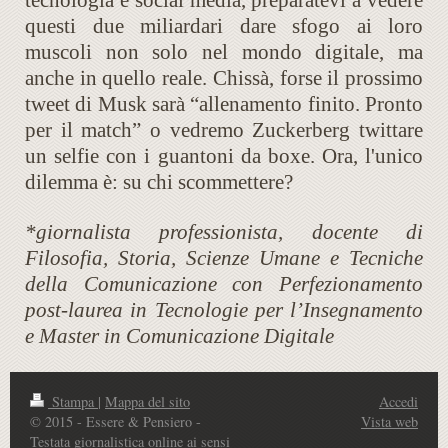
tecnologia e social media, preparatevi a vedere
questi due miliardari dare sfogo ai loro
muscoli non solo nel mondo digitale, ma
anche in quello reale. Chissà, forse il prossimo
tweet di Musk sarà “allenamento finito. Pronto
per il match” o vedremo Zuckerberg twittare
un selfie con i guantoni da boxe. Ora, l'unico
dilemma è: su chi scommettere?
*giornalista professionista, docente di
Filosofia, Storia, Scienze Umane e Tecniche
della Comunicazione con Perfezionamento
post-laurea in Tecnologie per l’Insegnamento
e Master in Comunicazione Digitale
Stampa
|
Mappa del sito
Accedi
© 2015 - Essere & Pensiero -
Vista web
Testata giornalistica online ai sensi