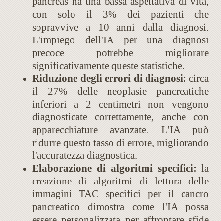
pancreas ha una bassa aspettativa di vita,
con solo il 3% dei pazienti che
sopravvive a 10 anni dalla diagnosi.
L'impiego dell'IA per una diagnosi
precoce potrebbe migliorare
significativamente queste statistiche​​.
Riduzione degli errori di diagnosi:
circa
il 27% delle neoplasie pancreatiche
inferiori a 2 centimetri non vengono
diagnosticate correttamente, anche con
apparecchiature avanzate. L'IA può
ridurre questo tasso di errore, migliorando
l'accuratezza diagnostica​​.
Elaborazione di algoritmi specifici:
la
creazione di algoritmi di lettura delle
immagini TAC specifici per il cancro
pancreatico dimostra come l'IA possa
essere personalizzata per affrontare sfide